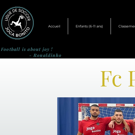
Accueil
Enfants (6-11 ans)
Classeme
Football is about joy !
- Ronaldinho
Fc 