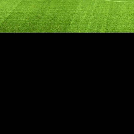
© Par Li