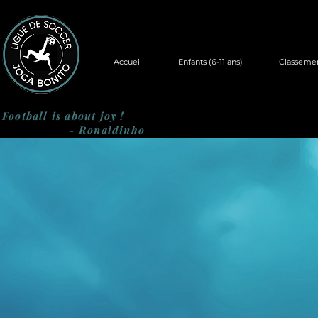
Accueil
Enfants (6-11 ans)
Classeme
Football is about joy !
- Ronaldinho