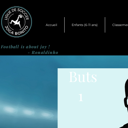
Accueil
Enfants (6-11 ans)
Classeme
Football is about joy !
- Ronaldinho
Buts
1