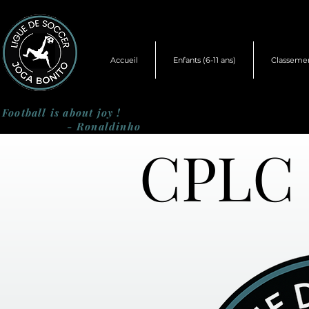
Accueil
Enfants (6-11 ans)
Classeme
Football is about joy !
- Ronaldinho
CPLC