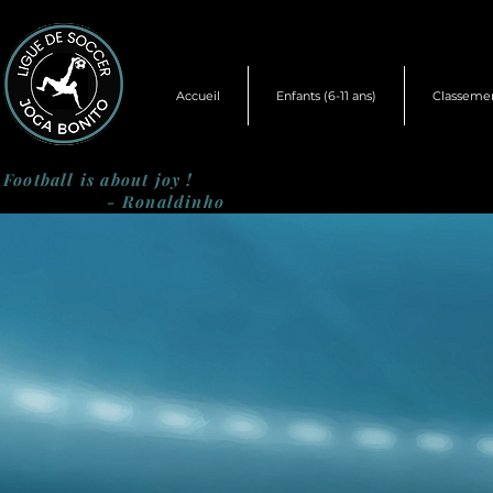
Accueil
Enfants (6-11 ans)
Classeme
Football is about joy !
- Ronaldinho