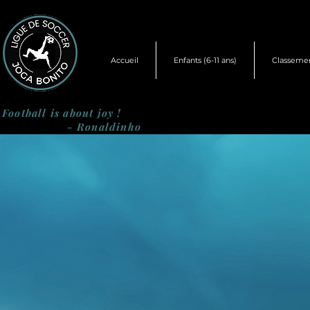
Accueil
Enfants (6-11 ans)
Classeme
Football is about joy !
- Ronaldinho