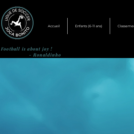
Accueil
Enfants (6-11 ans)
Classeme
Football is about joy !
- Ronaldinho