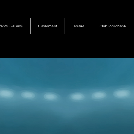
fants (6-11 ans)
Classement
Horaire
Club Tomohawk