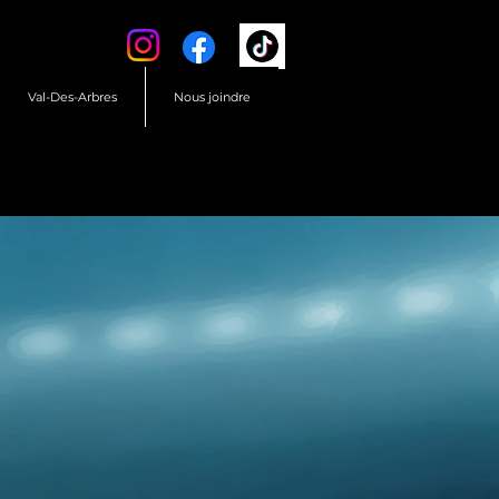
Val-Des-Arbres
Nous joindre