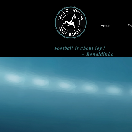
Accueil
En
Football is about joy !
- Ronaldinho