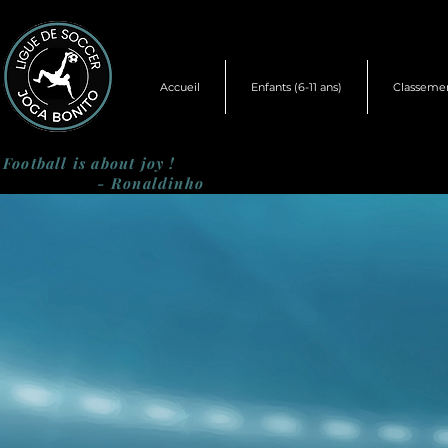
Accueil
Enfants (6-11 ans)
Classeme
Football is about joy !
- Ronaldinho