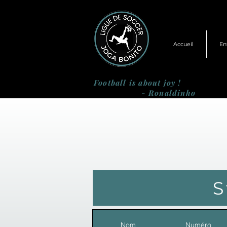
Accueil
En
Football is about joy !
- Ronaldinho
S
Nom
Numéro