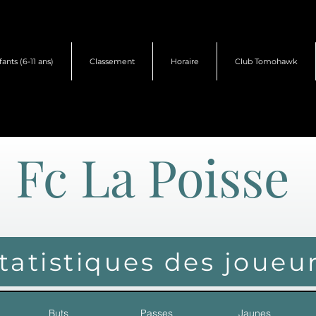
fants (6-11 ans)
Classement
Horaire
Club Tomohawk
Fc La Poisse
tatistiques des joueu
Buts
Passes
Jaunes