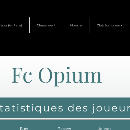
fants (6-11 ans)
Classement
Horaire
Club Tomohawk
Fc Opium
tatistiques des joueu
Buts
Passes
Jaunes