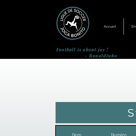
Accueil
En
Football is about joy !
- Ronaldinho
S
Nom
Numéro